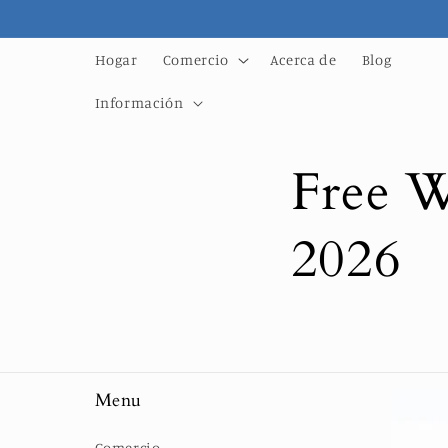
Ir
directamente
al contenido
Hogar
Comercio
Acerca de
Blog
Información
Free W
2026
Menu
Comercio