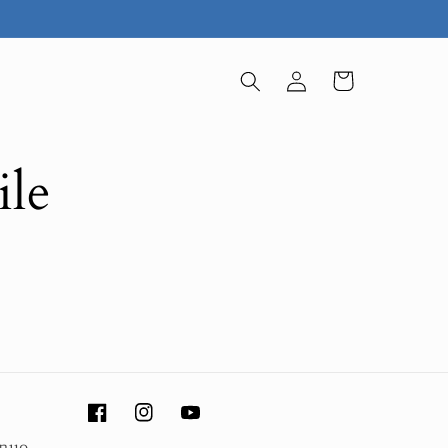
Iniciar
Carrito
sesión
ile
Facebook
Instagram
YouTube
inuo.