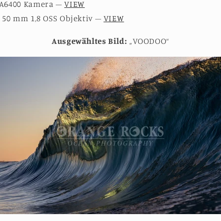
 A6400 Kamera –
VIEW
y 50 mm 1,8 OSS Objektiv –
VIEW
Ausgewähltes Bild:
„VOODOO“