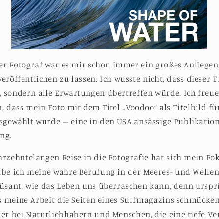
her Fotograf war es mir schon immer ein großes Anliegen
 veröffentlichen zu lassen. Ich wusste nicht, dass dieser
 sondern alle Erwartungen übertreffen würde. Ich freue
, dass mein Foto mit dem Titel „Voodoo“ als Titelbild f
gewählt wurde – eine in den USA ansässige Publikation
ng.
rzehntelangen Reise in die Fotografie hat sich mein Fok
abe ich meine wahre Berufung in der Meeres- und Wellen
müsant, wie das Leben uns überraschen kann, denn ursprü
ss meine Arbeit die Seiten eines Surfmagazins schmücken
der bei Naturliebhabern und Menschen, die eine tiefe V