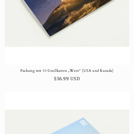
Packung mit 10 Grußkarten „Wave“ (USA und Kanada)
Normaler
$36.99 USD
Preis