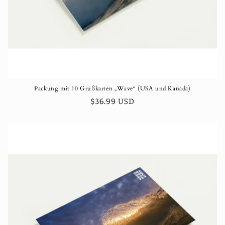
Packung mit 10 Grußkarten „Wave“ (USA und Kanada)
Normaler
$36.99 USD
Preis